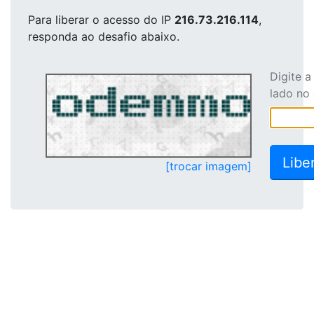
Para liberar o acesso
do IP
216.73.216.114
,
responda ao desafio abaixo.
Digite 
lado no
[trocar imagem]