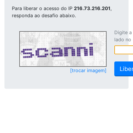
Para liberar o acesso
do IP
216.73.216.201
,
responda ao desafio abaixo.
Digite 
lado no
[trocar imagem]