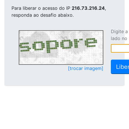
Para liberar o acesso
do IP
216.73.216.24
,
responda ao desafio abaixo.
Digite 
lado no
[trocar imagem]