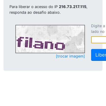
Para liberar o acesso
do IP
216.73.217.115
,
responda ao desafio abaixo.
Digite 
lado no
[trocar imagem]