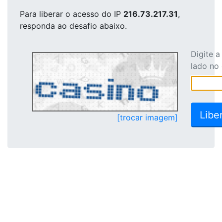
Para liberar o acesso
do IP
216.73.217.31
,
responda ao desafio abaixo.
Digite 
lado no
[trocar imagem]