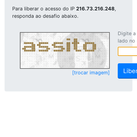
Para liberar o acesso
do IP
216.73.216.248
,
responda ao desafio abaixo.
Digite 
lado no
[trocar imagem]