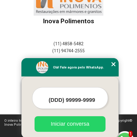
Inova Polimentos
(11) 4858-5482
(11) 94744-2555
Home
Olá! Fale agora pelo WhatsApp.
Empresa
Missão
Serviços
Contato
Mapa do site
Mais Serviços
O inteiro teor deste site está sujeito à proteção de direitos autorais. Copyright©
Iniciar conversa
Inova Polimentos (Lei 9610 de 19/02/1998)
1