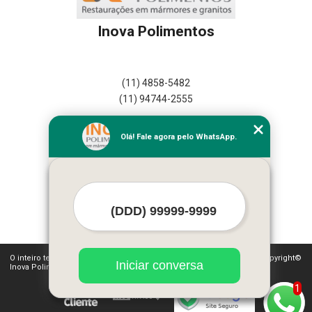
Inova Polimentos
(11) 4858-5482
(11) 94744-2555
Home
Olá! Fale agora pelo WhatsApp.
Empresa
Missão
Serviços
Contato
Mapa do site
Mais Serviços
O inteiro teor deste site está sujeito à proteção de direitos autorais. Copyright©
Iniciar conversa
Inova Polimentos (Lei 9610 de 19/02/1998)
1