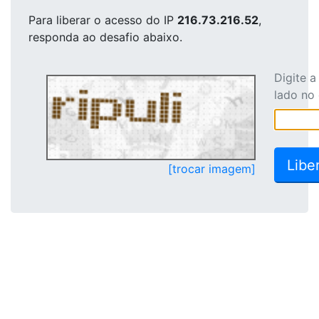
Para liberar o acesso
do IP
216.73.216.52
,
responda ao desafio abaixo.
Digite 
lado no
[trocar imagem]