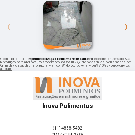
‹
›
O conteúdo do texto "
impermeabilização de mármore de banheiro
" é de direito reservado. Sua
reprodução, parcial ou total, mesmo citando nossos links, é proibida sem a autorização do autor.
Crime de violação de direito autoral – artigo 184 do Código Penal –
Lei 9610/98 - Lei de direitos
autorais
.
Inova Polimentos
(11) 4858-5482