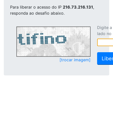
Para liberar o acesso
do IP
216.73.216.131
,
responda ao desafio abaixo.
Digite 
lado no
[trocar imagem]