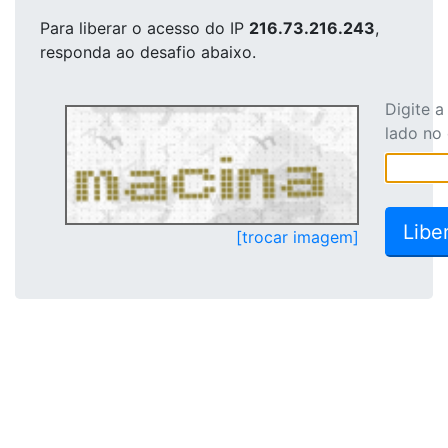
Para liberar o acesso
do IP
216.73.216.243
,
responda ao desafio abaixo.
Digite 
lado no
[trocar imagem]