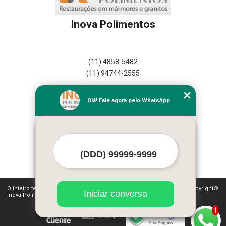
Inova Polimentos
(11) 4858-5482
(11) 94744-2555
Home
Olá! Fale agora pelo WhatsApp.
Empresa
Missão
Serviços
Contato
Mapa do site
Mais Serviços
O inteiro teor deste site está sujeito à proteção de direitos autorais. Copyright©
Iniciar conversa
Inova Polimentos (Lei 9610 de 19/02/1998)
1