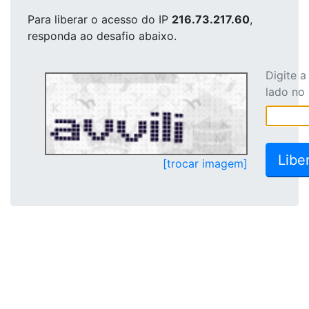
Para liberar o acesso
do IP
216.73.217.60
,
responda ao desafio abaixo.
Digite 
lado no
[trocar imagem]