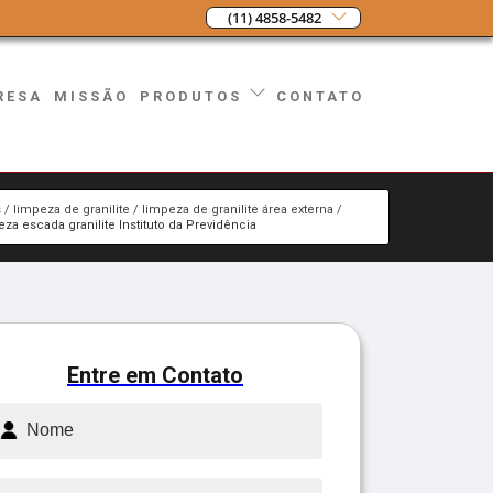
(11) 4858-5482
RESA
MISSÃO
CONTATO
PRODUTOS
s
limpeza de granilite
limpeza de granilite área externa
eza escada granilite Instituto da Previdência
Entre em Contato