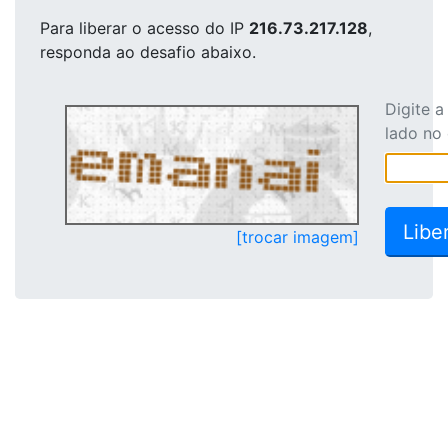
Para liberar o acesso
do IP
216.73.217.128
,
responda ao desafio abaixo.
Digite 
lado no
[trocar imagem]