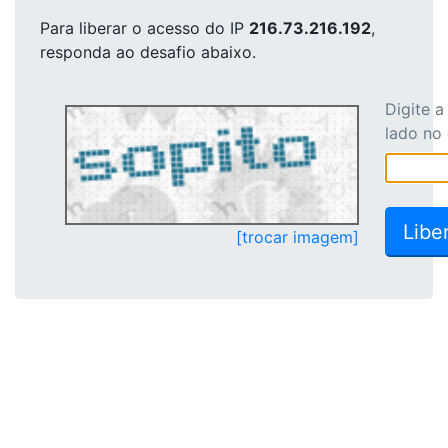
Para liberar o acesso
do IP
216.73.216.192
,
responda ao desafio abaixo.
Digite 
lado no
[trocar imagem]