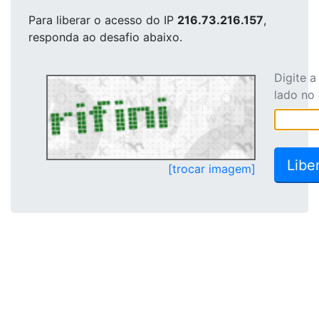
Para liberar o acesso
do IP
216.73.216.157
,
responda ao desafio abaixo.
Digite 
lado no
[trocar imagem]