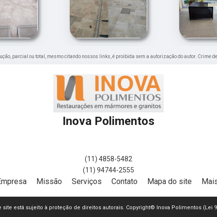
dução, parcial ou total, mesmo citando nossos links, é proibida sem a autorização do autor. Crime de
Inova Polimentos
(11) 4858-5482
(11) 94744-2555
Empresa
Missão
Serviços
Contato
Mapa do site
Mais
e site está sujeito à proteção de direitos autorais. Copyright© Inova Polimentos (Lei