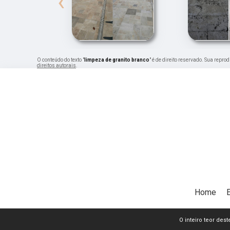
‹
O conteúdo do texto "
limpeza de granito branco
" é de direito reservado. Sua repro
direitos autorais
.
Home
O inteiro teor dest