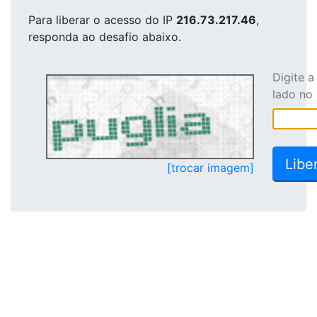
Para liberar o acesso
do IP
216.73.217.46
,
responda ao desafio abaixo.
Digite 
lado no
[trocar imagem]