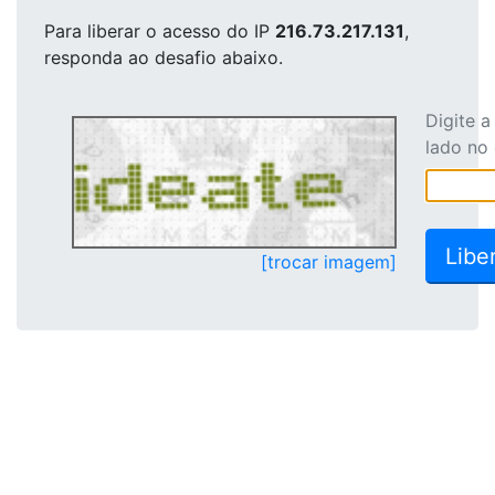
Para liberar o acesso
do IP
216.73.217.131
,
responda ao desafio abaixo.
Digite 
lado no
[trocar imagem]