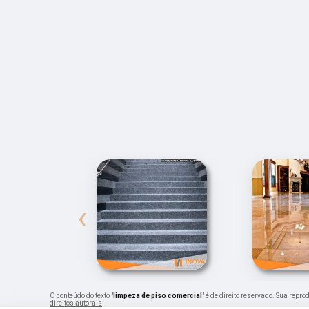
‹
O conteúdo do texto "
limpeza de piso comercial
" é de direito reservado. Sua repr
direitos autorais
.