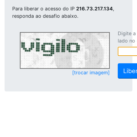
Para liberar o acesso
do IP
216.73.217.134
,
responda ao desafio abaixo.
Digite 
lado no
[trocar imagem]