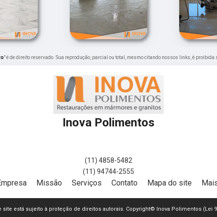
ro
" é de direito reservado. Sua reprodução, parcial ou total, mesmo citando nossos links, é proibida
Inova Polimentos
(11) 4858-5482
(11) 94744-2555
Empresa
Missão
Serviços
Contato
Mapa do site
Mais
e site está sujeito à proteção de direitos autorais. Copyright© Inova Polimentos (Lei