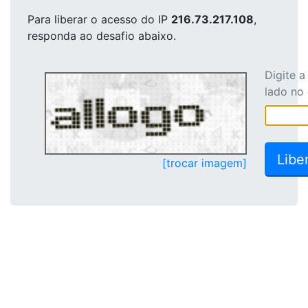
Para liberar o acesso
do IP
216.73.217.108
,
responda ao desafio abaixo.
Digite 
lado no
[trocar imagem]