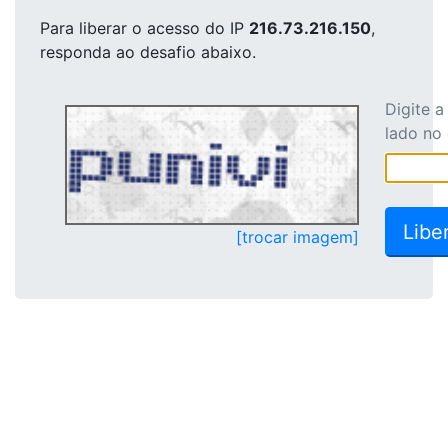
Para liberar o acesso
do IP
216.73.216.150
,
responda ao desafio abaixo.
Digite 
lado no
[trocar imagem]