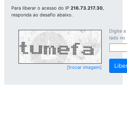
Para liberar o acesso
do IP
216.73.217.30
,
responda ao desafio abaixo.
Digite 
lado no
[trocar imagem]