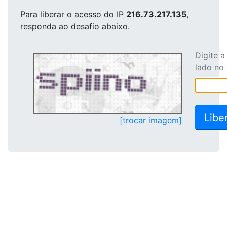
Para liberar o acesso
do IP
216.73.217.135
,
responda ao desafio abaixo.
Digite 
lado no
[trocar imagem]