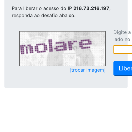
Para liberar o acesso
do IP
216.73.216.197
,
responda ao desafio abaixo.
Digite 
lado no
[trocar imagem]