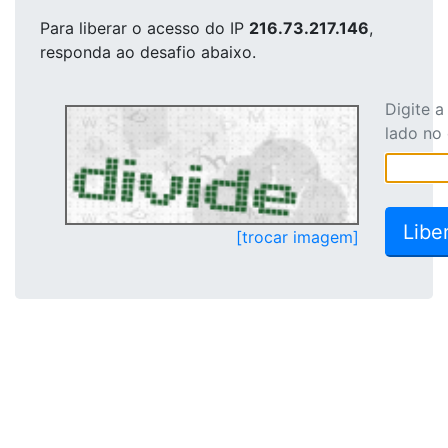
Para liberar o acesso
do IP
216.73.217.146
,
responda ao desafio abaixo.
Digite 
lado no
[trocar imagem]