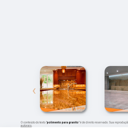
‹
O conteúdo do texto "
polimento para granito
" é de direito reservado. Sua reproduç
autorais
.