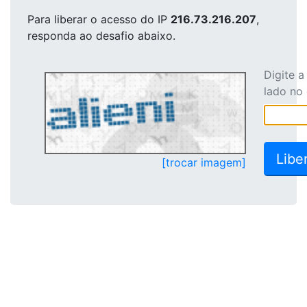
Para liberar o acesso
do IP
216.73.216.207
,
responda ao desafio abaixo.
Digite 
lado no
[trocar imagem]