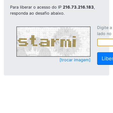
Para liberar o acesso
do IP
216.73.216.183
,
responda ao desafio abaixo.
Digite 
lado no
[trocar imagem]