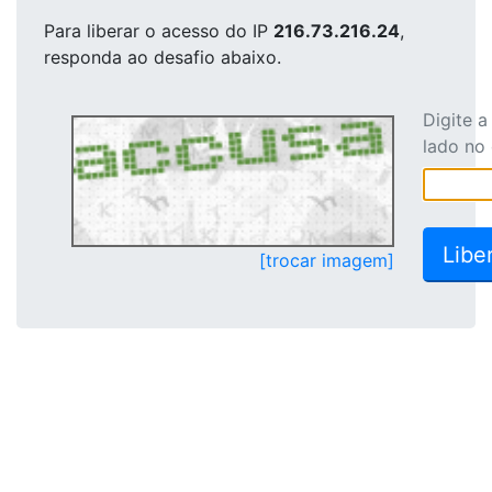
Para liberar o acesso
do IP
216.73.216.24
,
responda ao desafio abaixo.
Digite 
lado no
[trocar imagem]