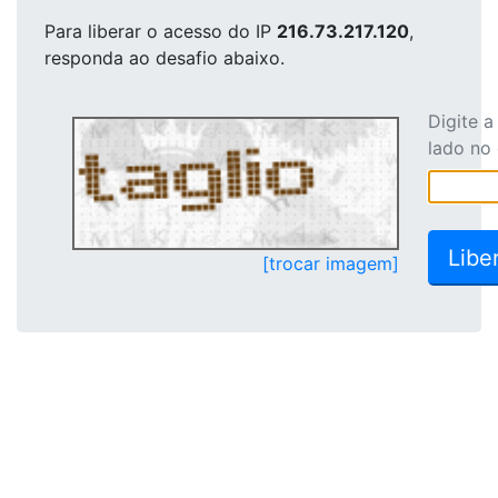
Para liberar o acesso
do IP
216.73.217.120
,
responda ao desafio abaixo.
Digite 
lado no
[trocar imagem]