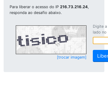
Para liberar o acesso
do IP
216.73.216.24
,
responda ao desafio abaixo.
Digite 
lado no
[trocar imagem]