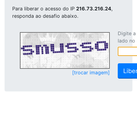
Para liberar o acesso
do IP
216.73.216.24
,
responda ao desafio abaixo.
Digite 
lado no
[trocar imagem]