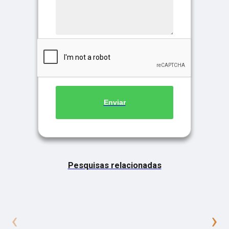
Enviar
Pesquisas relacionadas
‹
›