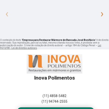
‹
›
O conteúdo do texto "
Empresa para Restaurar Mármore de Bancada José Bonifácio
" é de direito
reservado. Sua reprodução, parcial ou total, mesmo citando nossos links, é proibida sem a
autorização do autor. Crime de violação de direito autoral – artigo 184 do Código Penal –
Lei
9610/98 - Lei de direitos autorais
.
Inova Polimentos
(11) 4858-5482
(11) 94744-2555