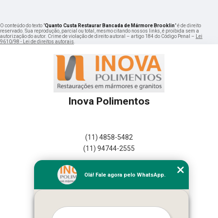
O conteúdo do texto "
Quanto Custa Restaurar Bancada de Mármore Brooklin
" é de direito
reservado. Sua reprodução, parcial ou total, mesmo citando nossos links, é proibida sem a
autorização do autor. Crime de violação de direito autoral – artigo 184 do Código Penal –
Lei
9610/98 - Lei de direitos autorais
.
Inova Polimentos
(11) 4858-5482
(11) 94744-2555
Home
Olá! Fale agora pelo WhatsApp.
Empresa
Missão
Serviços
Contato