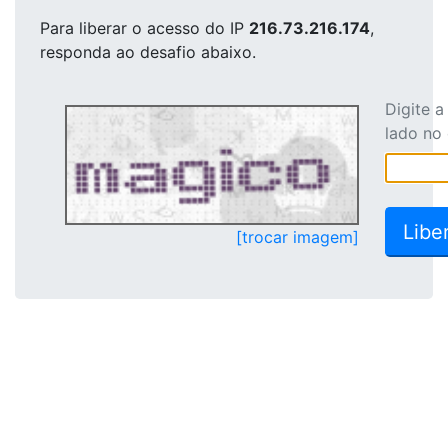
Para liberar o acesso
do IP
216.73.216.174
,
responda ao desafio abaixo.
Digite 
lado no
[trocar imagem]