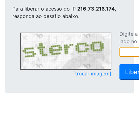
Para liberar o acesso
do IP
216.73.216.174
,
responda ao desafio abaixo.
Digite 
lado no
[trocar imagem]