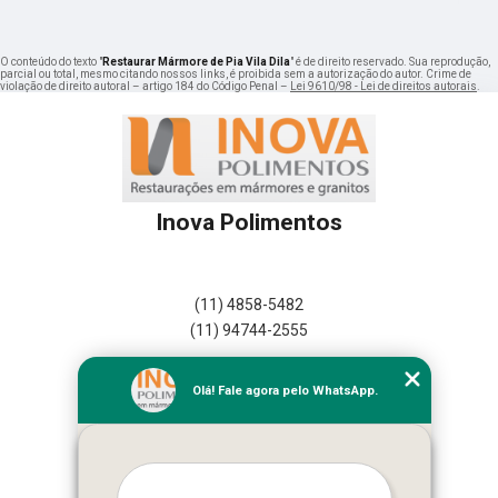
O conteúdo do texto "
Restaurar Mármore de Pia Vila Dila
" é de direito reservado. Sua reprodução,
parcial ou total, mesmo citando nossos links, é proibida sem a autorização do autor. Crime de
violação de direito autoral – artigo 184 do Código Penal –
Lei 9610/98 - Lei de direitos autorais
.
Inova Polimentos
(11) 4858-5482
(11) 94744-2555
Home
Olá! Fale agora pelo WhatsApp.
Empresa
Missão
Serviços
Contato