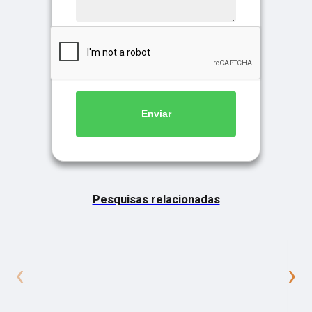
Enviar
Pesquisas relacionadas
‹
›