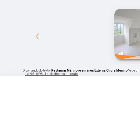
‹
O conteúdo do texto "
Restaurar Mármore em área Externa Chora Menino
" é de d
–
Lei 9610/98 - Lei de direitos autorais
.