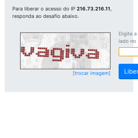
Para liberar o acesso
do IP
216.73.216.11
,
responda ao desafio abaixo.
Digite 
lado no
[trocar imagem]