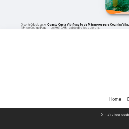
O conteúdo do texto "
Quanto Custa Vitrificação de Mármores para Cozinha Vila 
184 do Código Penal –
Lei 9610/98 - Lei de direitos autorais
.
Home
O inteiro teor dest