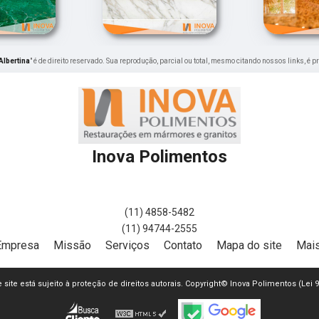
Albertina
" é de direito reservado. Sua reprodução, parcial ou total, mesmo citando nossos links, é p
Inova Polimentos
(11) 4858-5482
(11) 94744-2555
Empresa
Missão
Serviços
Contato
Mapa do site
Mais
e site está sujeito à proteção de direitos autorais. Copyright© Inova Polimentos (Lei