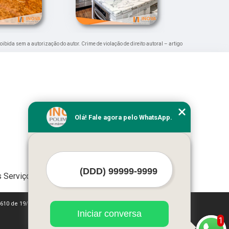
roibida sem a autorização do autor. Crime de violação de direito autoral – artigo
Olá! Fale agora pelo WhatsApp.
 Serviços
 9610 de 19/02/1998)
Iniciar conversa
1