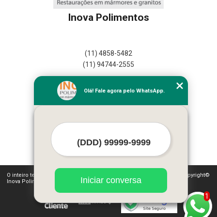
Inova Polimentos
(11) 4858-5482
(11) 94744-2555
Home
Olá! Fale agora pelo WhatsApp.
Empresa
Missão
Serviços
Contato
Mapa do site
Mais Serviços
O inteiro teor deste site está sujeito à proteção de direitos autorais. Copyright©
Iniciar conversa
Inova Polimentos (Lei 9610 de 19/02/1998)
1