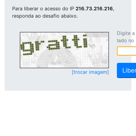
Para liberar o acesso
do IP
216.73.216.216
,
responda ao desafio abaixo.
Digite 
lado no
[trocar imagem]