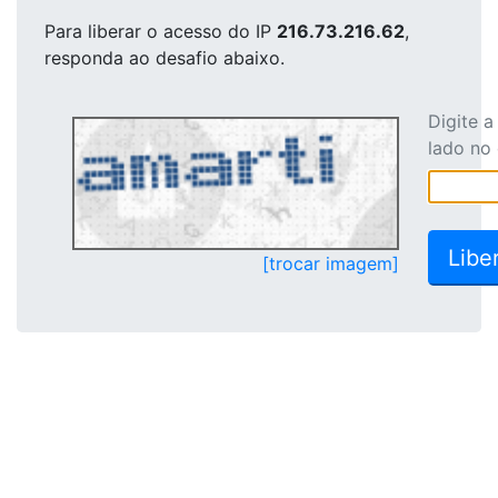
Para liberar o acesso
do IP
216.73.216.62
,
responda ao desafio abaixo.
Digite 
lado no
[trocar imagem]