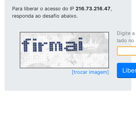
Para liberar o acesso
do IP
216.73.216.47
,
responda ao desafio abaixo.
Digite 
lado no
[trocar imagem]